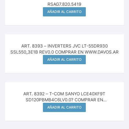
RSAG7.820.5419
AÑADIR AL CARRITO
ART. 8393 – INVERTERS JVC LT-55DR930
SSL550_3E1B REV0.0 COMPRAR EN WWW.DAVOS.AR
AÑADIR AL CARRITO
ART. 8392 – T-COM SANYO LCE40XF9T
SD120PBMB4C6LV0.0? COMPRAR EN
WWW.DAVOS.AR
AÑADIR AL CARRITO