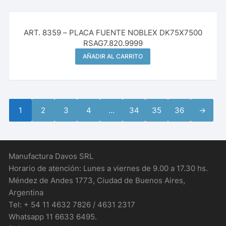
¡Oferta!
ART. 8359 – PLACA FUENTE NOBLEX DK75X7500
RSAG7.820.9999
AÑADIR AL CARRITO
1
2
3
4
…
34
35
36
→
Manufactura Davos SRL
Horario de atención: Lunes a viernes de 9.00 a 17.30 hs.
Méndez de Andes 1773, Ciudad de Buenos Aires,
Argentina
Tel: + 54 11 4632 7826 / 4631 2317
Whatsapp 11 6633 6495.