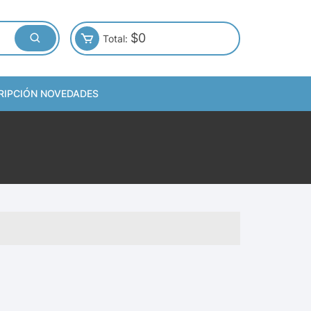
$
0
Total:
RIPCIÓN NOVEDADES