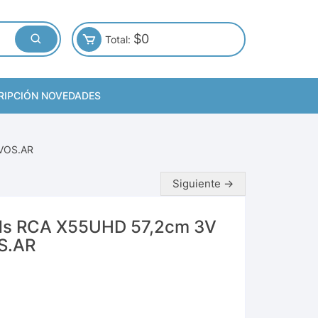
$
0
Total:
RIPCIÓN NOVEDADES
VOS.AR
Siguiente →
eds RCA X55UHD 57,2cm 3V
S.AR
D