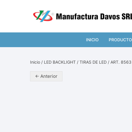
Saltar
al
contenido
INICIO
PRODUCTO
CONTROL
Inicio
/
LED BACKLIGHT
/
TIRAS DE LED
/ ART. 856
LEDS BAC
← Anterior
REPUEST
MICROON
TECLADO
ESTAÑO
ILUMINAC