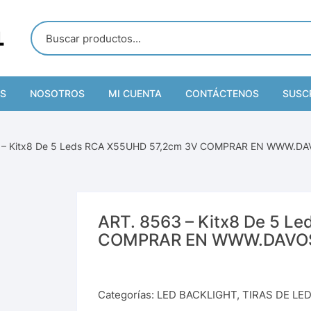
S
NOSOTROS
MI CUENTA
CONTÁCTENOS
SUSC
ES REMOTOS
Mi cuenta
REMOTOS TV
3 – Kitx8 De 5 Leds RCA X55UHD 57,2cm 3V COMPRAR EN WWW.DA
KLIGHT
Carrito
REMOTOS LED Y LCD
LEDS SUELTOS
OS DE
Favoritos
REMOTOS AUDIO
TIRAS DE LED
DAS
ART. 8563 – Kitx8 De 5 L
Finalizar compra
REMOTOS AIRE
TESTERS
COMPRAR EN WWW.DAVO
S DE MICROONDAS
REMOTOS DVD
LINEA VERDE
Categorías:
LED BACKLIGHT
,
TIRAS DE LE
ION SOLAR