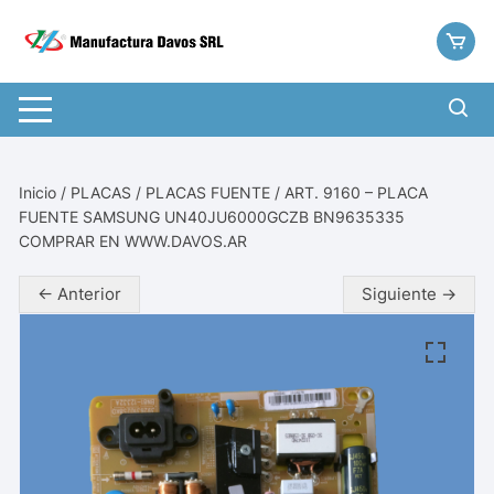
Saltar
al
contenido
Inicio
/
PLACAS
/
PLACAS FUENTE
/ ART. 9160 – PLACA
FUENTE SAMSUNG UN40JU6000GCZB BN9635335
COMPRAR EN WWW.DAVOS.AR
← Anterior
Siguiente →