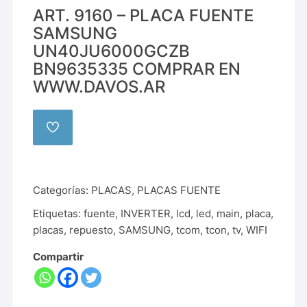
ART. 9160 – PLACA FUENTE
SAMSUNG
UN40JU6000GCZB
BN9635335 COMPRAR EN
WWW.DAVOS.AR
AÑADIR
A
LA
LISTA
DE
DESEOS
Categorías:
PLACAS
,
PLACAS FUENTE
Etiquetas:
fuente
,
INVERTER
,
lcd
,
led
,
main
,
placa
,
placas
,
repuesto
,
SAMSUNG
,
tcom
,
tcon
,
tv
,
WIFI
Compartir