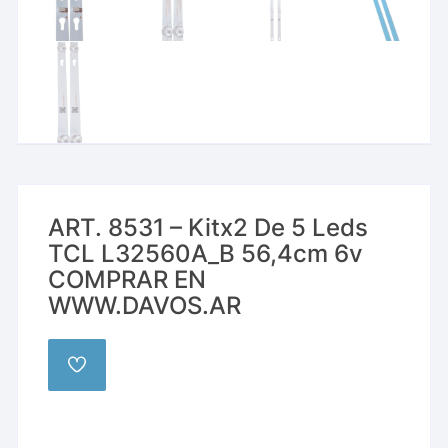
ART. 8531 – Kitx2 De 5 Leds
TCL L32560A_B 56,4cm 6v
COMPRAR EN
WWW.DAVOS.AR
AÑADIR
A
LA
LISTA
DE
DESEOS