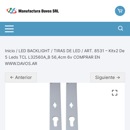
Saltar
al
contenido
Inicio
/
LED BACKLIGHT
/
TIRAS DE LED
/ ART. 8531 – Kitx2 De
5 Leds TCL L32560A_B 56,4cm 6v COMPRAR EN
WWW.DAVOS.AR
← Anterior
Siguiente →